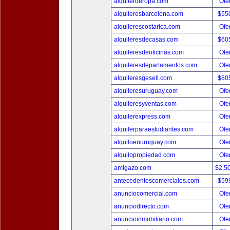
alquilerderopa.com
Ofer
alquileresbarcelona.com
$55
alquilerescostarica.com
Ofer
alquileresdecasas.com
$60
alquileresdeoficinas.com
Ofer
alquileresdepartamentos.com
Ofer
alquileresgesell.com
$60
alquileresuruguay.com
Ofer
alquileresyventas.com
Ofer
alquilerexpress.com
Ofer
alquilerparaestudiantes.com
Ofer
alquiloenuruguay.com
Ofer
alquilopropiedad.com
Ofer
amigazo.com
$2,5
antecedentescomerciales.com
$59
anunciocomercial.com
Ofer
anunciodirecto.com
Ofer
anuncioinmobiliario.com
Ofer