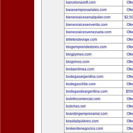
barcelonasoft.com
Ofer
basesempresariales.com
Ofer
bienesraicesenalquiler.com
$2,5
bienesraicesenventa.com
Ofer
bienesraicesvenezuela.com
Ofer
billetesdeviaje.com
Ofer
blogemprendedores.com
Ofer
blogpymes.com
Ofer
blogvinos.com
Ofer
bodaenlinea.com
Ofer
bodegasargentina.com
Ofer
bodegaschile.com
Ofer
bodegasdeargentina.com
$55
boletincomercial.com
Ofer
boliches.net
Ofer
brandingempresarial.com
Ofer
brasilalquileres.com
Ofer
brokerdenegocios.com
Ofer