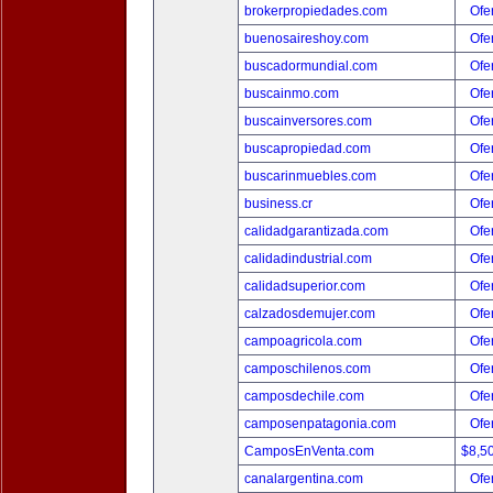
brokerpropiedades.com
Ofer
buenosaireshoy.com
Ofer
buscadormundial.com
Ofer
buscainmo.com
Ofer
buscainversores.com
Ofer
buscapropiedad.com
Ofer
buscarinmuebles.com
Ofer
business.cr
Ofer
calidadgarantizada.com
Ofer
calidadindustrial.com
Ofer
calidadsuperior.com
Ofer
calzadosdemujer.com
Ofer
campoagricola.com
Ofer
camposchilenos.com
Ofer
camposdechile.com
Ofer
camposenpatagonia.com
Ofer
CamposEnVenta.com
$8,5
canalargentina.com
Ofer