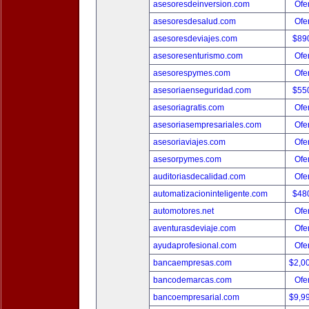
asesoresdeinversion.com
Ofer
asesoresdesalud.com
Ofer
asesoresdeviajes.com
$89
asesoresenturismo.com
Ofer
asesorespymes.com
Ofer
asesoriaenseguridad.com
$55
asesoriagratis.com
Ofer
asesoriasempresariales.com
Ofer
asesoriaviajes.com
Ofer
asesorpymes.com
Ofer
auditoriasdecalidad.com
Ofer
automatizacioninteligente.com
$48
automotores.net
Ofer
aventurasdeviaje.com
Ofer
ayudaprofesional.com
Ofer
bancaempresas.com
$2,0
bancodemarcas.com
Ofer
bancoempresarial.com
$9,9