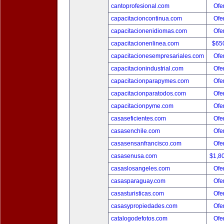
cantoprofesional.com
Ofer
capacitacioncontinua.com
Ofer
capacitacionenidiomas.com
Ofer
capacitacionenlinea.com
$65
capacitacionesempresariales.com
Ofer
capacitacionindustrial.com
Ofer
capacitacionparapymes.com
Ofer
capacitacionparatodos.com
Ofer
capacitacionpyme.com
Ofer
casaseficientes.com
Ofer
casasenchile.com
Ofer
casasensanfrancisco.com
Ofer
casasenusa.com
$1,8
casaslosangeles.com
Ofer
casasparaguay.com
Ofer
casasturisticas.com
Ofer
casasypropiedades.com
Ofer
catalogodefotos.com
Ofer