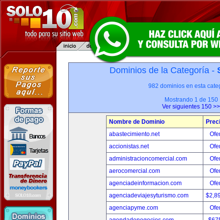
Dominios de la Categoría -
982 dominios en esta categ
Mostrando 1 de 150
Ver siguientes 150 >>
Nombre de Dominio
Prec
abastecimiento.net
Ofer
accionistas.net
Ofer
administracioncomercial.com
Ofer
aerocomercial.com
Ofer
agenciadeinformacion.com
Ofer
agenciadeviajesyturismo.com
$2,8
agenciapyme.com
Ofer