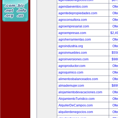
agendadenegocios.com
$67
agendaeventos.com
Ofer
agentedepropiedades.com
Ofer
agroconsultora.com
Ofer
agroempresarial.com
Ofer
agroempresas.com
$2,4
agroherramientas.com
Ofer
agroindustria.org
Ofer
agroinmuebles.com
$55
agroinversiones.com
$98
agroproductor.com
Ofer
agroquimico.com
Ofer
alimentosbalanceados.com
Ofer
almademujer.com
$89
alojamientodevacaciones.com
Ofer
AlojamientoTuristico.com
Ofer
AlquilerDeCampos.com
Ofer
alquilerdenegocios.com
Ofer