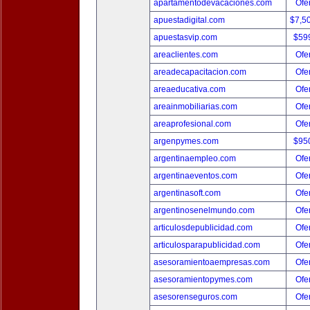
apartamentodevacaciones.com
Ofer
apuestadigital.com
$7,5
apuestasvip.com
$59
areaclientes.com
Ofer
areadecapacitacion.com
Ofer
areaeducativa.com
Ofer
areainmobiliarias.com
Ofer
areaprofesional.com
Ofer
argenpymes.com
$95
argentinaempleo.com
Ofer
argentinaeventos.com
Ofer
argentinasoft.com
Ofer
argentinosenelmundo.com
Ofer
articulosdepublicidad.com
Ofer
articulosparapublicidad.com
Ofer
asesoramientoaempresas.com
Ofer
asesoramientopymes.com
Ofer
asesorenseguros.com
Ofer