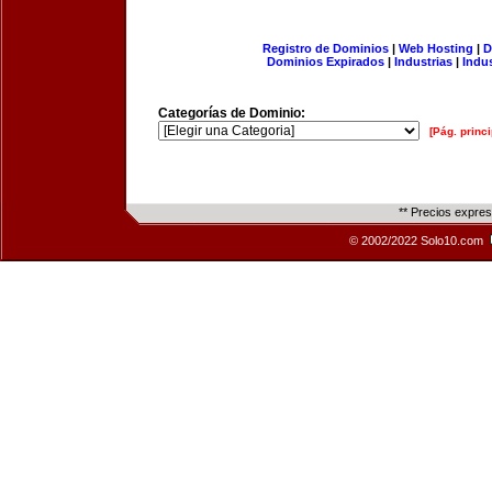
Registro de Dominios
|
Web Hosting
|
D
Dominios Expirados
|
Industrias
|
Indu
Categorías de Dominio:
[Pág. princi
** Precios expre
© 2002/2022 Solo10.com