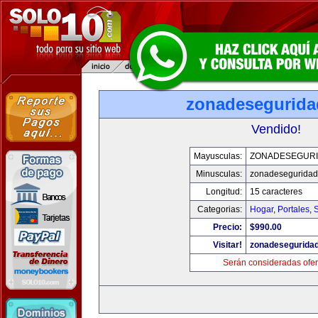
zonadesegurid
Vendido!
Mayusculas:
ZONADESEGUR
Minusculas:
zonadesegurida
Longitud:
15 caracteres
Categorias:
Hogar
,
Portales
,
Precio:
$990.00
Visitar!
zonadesegurida
Serán consideradas ofer