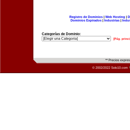
Registro de Dominios
|
Web Hosting
|
D
Dominios Expirados
|
Industrias
|
Indu
Categorías de Dominio:
[Pág. princi
** Precios expre
© 2002/2022 Solo10.com