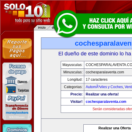
cochesparalaven
El dueño de este dominio lo ha
Mayusculas:
COCHESPARALAVENTA.C
Minusculas:
cochesparalaventa.com
Longitud:
17 caracteres
Categorias:
AutomÃ³viles y Coches
,
Vent
Precio:
Realizar una oferta!
Visitar!
cochesparalaventa.com
Serán consideradas ofer
Realizar una Oferta