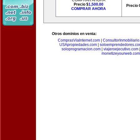
COMPRAR AHORA
Precio $
1,500.00
Precio 
COMPRAR AHORA
Otros dominios en venta:
ComprasViaInternet.com
|
ConsultorInmobiliari
USApropiedades.com
|
soloemprendedores.c
soloprogramacion.com
|
viajeroejecutivo.com
monetizeyourweb.com