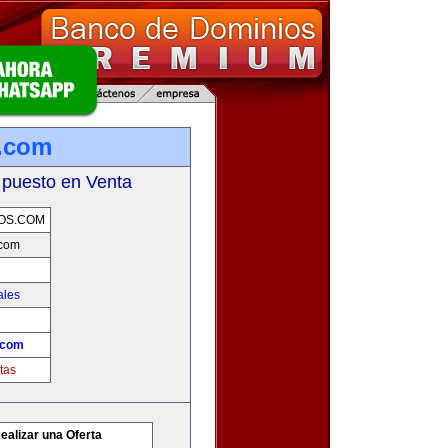
.com
 puesto en Venta
OS.COM
.com
ales
.com
tas
ealizar una Oferta