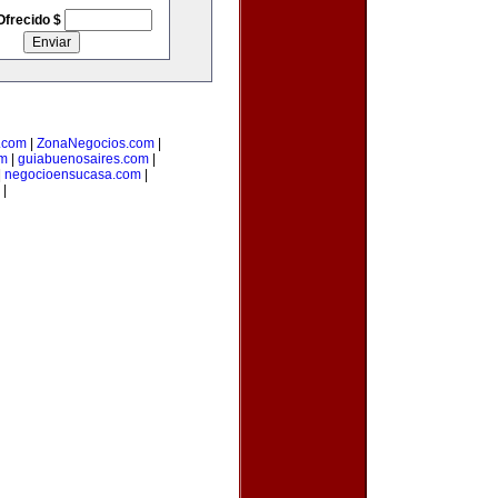
Ofrecido $
o.com
|
ZonaNegocios.com
|
om
|
guiabuenosaires.com
|
|
negocioensucasa.com
|
|