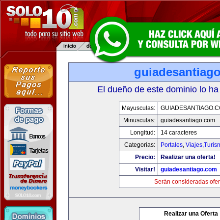
guiadesantiag
El dueño de este dominio lo ha
Mayusculas:
GUIADESANTIAGO.
Minusculas:
guiadesantiago.com
Longitud:
14 caracteres
Categorias:
Portales
,
Viajes,Turi
Precio:
Realizar una oferta!
Visitar!
guiadesantiago.com
Serán consideradas ofer
Realizar una Oferta