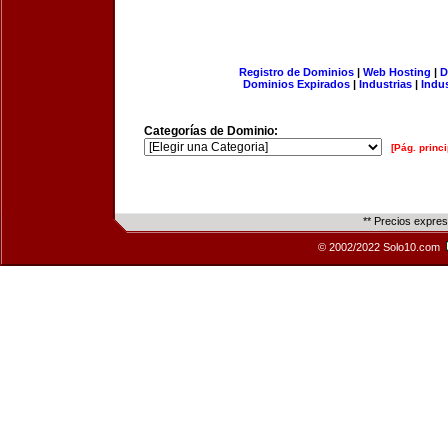
Registro de Dominios
|
Web Hosting
|
D
Dominios Expirados
|
Industrias
|
Indu
Categorías de Dominio:
[Pág. princi
** Precios expre
© 2002/2022 Solo10.com