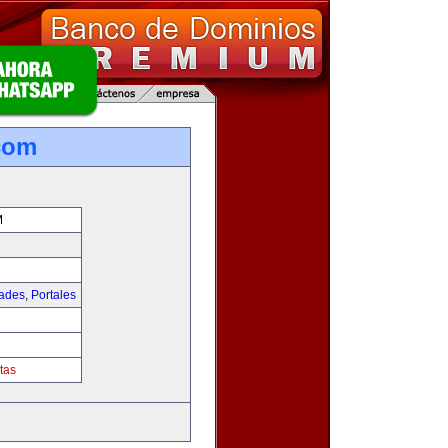
com
M
dades
,
Portales
tas