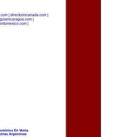
l.com
|
directoriocanada.com
|
guianicaragua.com
|
ientomexico.com
|
ominios En Venta
strias Argentinas