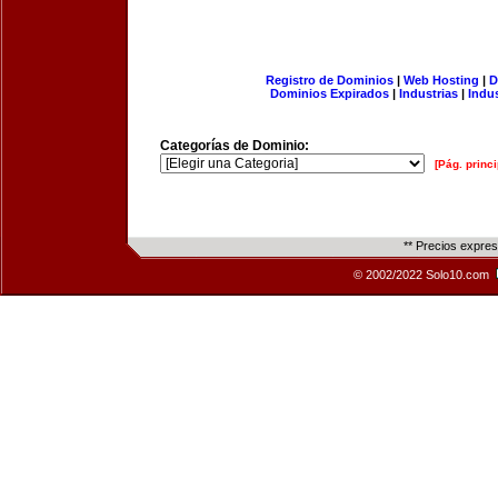
Registro de Dominios
|
Web Hosting
|
D
Dominios Expirados
|
Industrias
|
Indu
Categorías de Dominio:
[Pág. princi
** Precios expre
© 2002/2022 Solo10.com