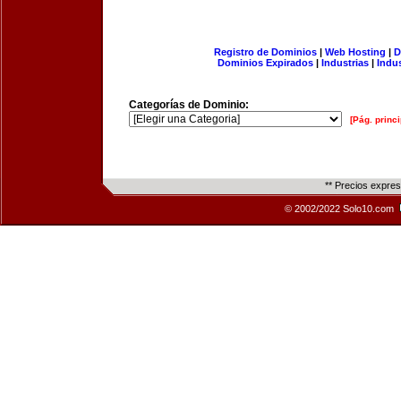
Registro de Dominios
|
Web Hosting
|
D
Dominios Expirados
|
Industrias
|
Indu
Categorías de Dominio:
[Pág. princi
** Precios expre
© 2002/2022 Solo10.com