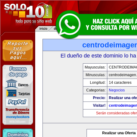
centrodeimage
El dueño de este dominio lo ha
Mayusculas:
CENTRODEIMA
Minusculas:
centrodeimagen
Longitud:
14 caracteres
Categorias:
Negocios
Precio:
Realizar una ofe
Visitar!
centrodeimage
Serán consideradas ofer
Realizar una Oferta