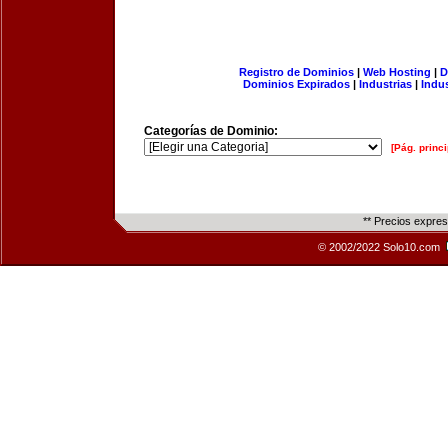
Registro de Dominios
|
Web Hosting
|
D
Dominios Expirados
|
Industrias
|
Indu
Categorías de Dominio:
[Pág. princi
** Precios expre
© 2002/2022 Solo10.com