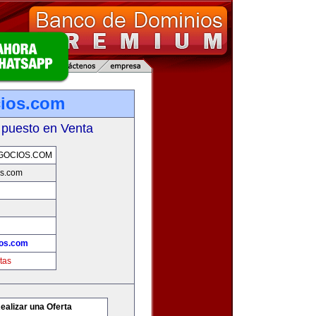
cios.com
 puesto en Venta
GOCIOS.COM
os.com
ios.com
tas
ealizar una Oferta