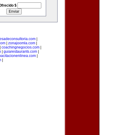
Ofrecido $
esadeconsultoria.com
|
com
|
zonajoomla.com
|
|
coachingnegocios.com
|
m
|
guiarestaurants.com
|
pacitacionenlinea.com
|
m
|