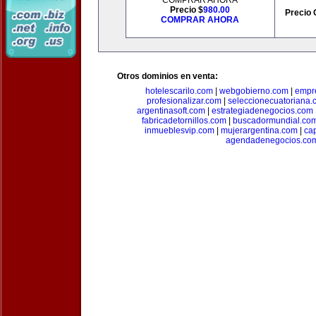
COMPRAR AHORA
Precio $
980.00
Precio 
COMPRAR AHORA
Otros dominios en venta:
hotelescarilo.com
|
webgobierno.com
|
empr
profesionalizar.com
|
seleccionecuatoriana.
argentinasoft.com
|
estrategiadenegocios.com
fabricadetornillos.com
|
buscadormundial.co
inmueblesvip.com
|
mujerargentina.com
|
ca
agendadenegocios.co