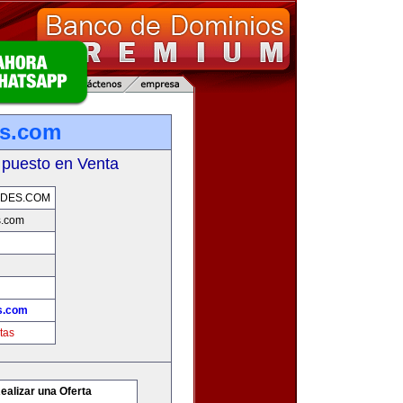
es.com
 puesto en Venta
ADES.COM
s.com
s.com
tas
ealizar una Oferta