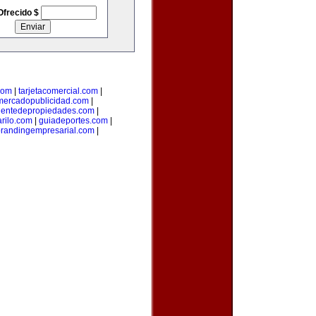
Ofrecido $
com
|
tarjetacomercial.com
|
mercadopublicidad.com
|
entedepropiedades.com
|
arilo.com
|
guiadeportes.com
|
randingempresarial.com
|