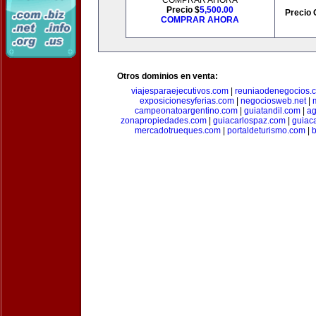
COMPRAR AHORA
Precio $
5,500.00
Precio 
COMPRAR AHORA
Otros dominios en venta:
viajesparaejecutivos.com
|
reuniaodenegocios.
exposicionesyferias.com
|
negociosweb.net
|
campeonatoargentino.com
|
guiatandil.com
|
ag
zonapropiedades.com
|
guiacarlospaz.com
|
guiac
mercadotrueques.com
|
portaldeturismo.com
|
b