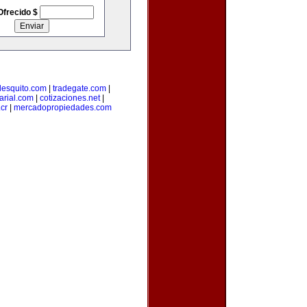
Ofrecido $
lesquito.com
|
tradegate.com
|
rial.com
|
cotizaciones.net
|
cr
|
mercadopropiedades.com