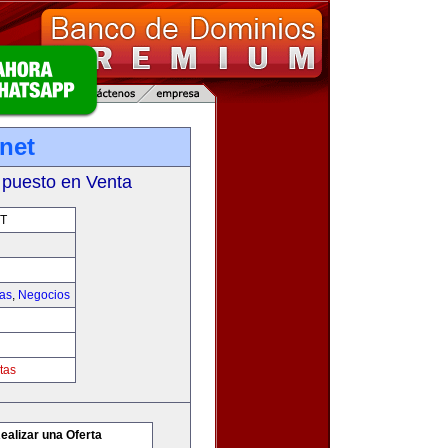
net
 puesto en Venta
T
ias
,
Negocios
tas
ealizar una Oferta