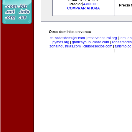
COMPRAR AHORA
Precio $
4,800.00
Precio 
COMPRAR AHORA
Otros dominios en venta:
calzadosdemujer.com
|
reservanatural.org
|
inmueb
pymes.org
|
graficaypublicidad.com
|
zonaempresa
zonaindustrias.com
|
clubdesocios.com
|
turismo.co.
|