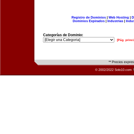
Registro de Dominios
|
Web Hosting
|
D
Dominios Expirados
|
Industrias
|
Indu
Categorías de Dominio:
[Pág. princi
** Precios expre
© 2002/2022 Solo10.com