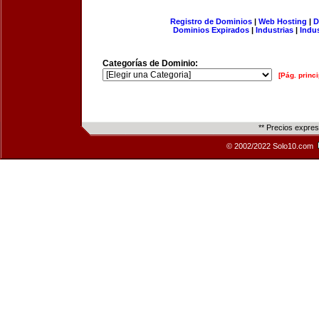
Registro de Dominios
|
Web Hosting
|
D
Dominios Expirados
|
Industrias
|
Indu
Categorías de Dominio:
[Pág. princi
** Precios expre
© 2002/2022 Solo10.com