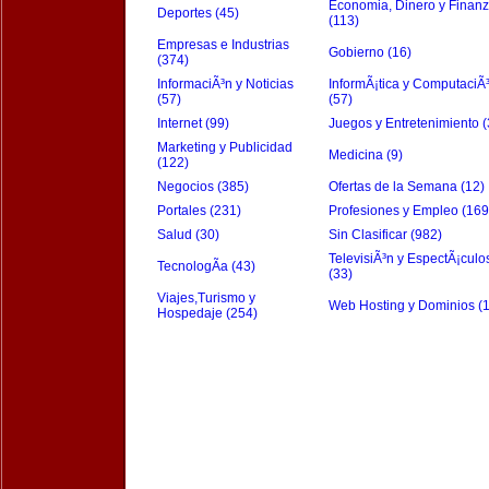
Economia, Dinero y Finan
Deportes (45)
(113)
Empresas e Industrias
Gobierno (16)
(374)
InformaciÃ³n y Noticias
InformÃ¡tica y ComputaciÃ
(57)
(57)
Internet (99)
Juegos y Entretenimiento (
Marketing y Publicidad
Medicina (9)
(122)
Negocios (385)
Ofertas de la Semana (12)
Portales (231)
Profesiones y Empleo (169
Salud (30)
Sin Clasificar (982)
TelevisiÃ³n y EspectÃ¡culo
TecnologÃ­a (43)
(33)
Viajes,Turismo y
Web Hosting y Dominios (
Hospedaje (254)