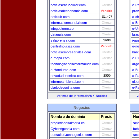
noticiasentucelular.com
Ofertar!
e-Ra
noticiasdeeconomia.com
Vendido!
prov
noticlub.com
$1,497
e-ch
informacionmundial.com
Ofertar!
e-Br
infogobierno.com
Ofertar!
e-U
dataguia.com
Ofertar!
bras
salaprensa.com
$600
i-gu
centralnoticias.com
Vendido!
e-n
noticiasempresariales.com
Ofertar!
bar
e-mapa.com
Ofertar!
e-Ci
tecnologiasdelainformacion.com
Ofertar!
arge
e-Honduras.com
Ofertar!
e-B
novedadesonline.com
$550
e-Pa
informeambiental.com
Ofertar!
cibe
diariodecocina.com
Ofertar!
e-P
Ver mas de InformaciÃ³n Y Noticias
V
Negocios
Nombre de dominio
Precio
No
propiedadesalmeria.es
Ofertar!
sel
CyberAgencia.com
Ofertar!
fut
consultoriaennegocios.com
Ofertar!
soc