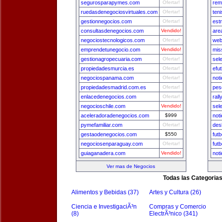
segurosparapymes.com
Ofertar!
rem
ruedasdenegociosvirtuales.com
Ofertar!
ten
gestionnegocios.com
Ofertar!
est
consultasdenegocios.com
Vendido!
are
negociostecnologicos.com
Ofertar!
web
emprendetunegocio.com
Vendido!
mis
gestionagropecuaria.com
Ofertar!
sel
propiedadesmurcia.es
Ofertar!
efu
negociospanama.com
Ofertar!
not
propiedadesmadrid.com.es
Ofertar!
pes
enlacedenegocios.com
Ofertar!
ral
negocioschile.com
Vendido!
sel
aceleradoradenegocios.com
$999
not
pymefamiliar.com
Ofertar!
des
gestaodenegocios.com
$550
fut
negociosenparaguay.com
Ofertar!
fut
guiaganadera.com
Vendido!
not
Ver mas de Negocios
Todas las Categoria
Alimentos y Bebidas (37)
Artes y Cultura (26)
Ciencia e InvestigaciÃ³n
Compras y Comercio
(8)
ElectrÃ³nico (341)