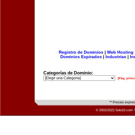
Registro de Dominios
|
Web Hosting
Dominios Expirados
|
Industrias
|
In
Categorías de Dominio:
[Pág. princi
** Precios expre
© 2002/2022 Solo10.com