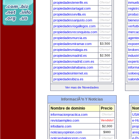
propiedadestenerife.es
Ofertar!
inmueb
propiedadestartagal.com
Ofertar!
regist
propiedadessevilla.es
Ofertar!
produc
propiedadessanjusto.com
Ofertar!
bienes
propiedadesriogallegos.com
Ofertar!
verfut
propiedadesreconquista.com
Ofertar!
mercad
propiedadesmurcia.es
Ofertar!
agente
propiedadesmiramar.com
$3,500
expoem
propiedadesmalaga.es
Ofertar!
broker
propiedadesmadrid.es
$2,500
indust
propiedadesmadrid.com.es
Ofertar!
expert
propiedadeslahabana.com
Ofertar!
inform
propiedadesinternet.es
Ofertar!
soloex
propiedadesibiza.es
Ofertar!
salond
Ver mas de Novedades
InformaciÃ³n Y Noticias
Nombre de dominio
Precio
Nom
informacionpractica.com
Ofertar!
USA
revistaempleo.com
Vendido!
e-H
infodiario.com
$2,000
prop
noticiasyopinion.com
$980
areq
noticiasbaloncesto.com
Ofertar!
e-Pu