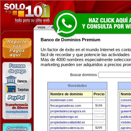
Banco de Dominios Premium
Un factor de éxito en el mundo Internet es con
fácil de recordar y que potencie las actividade
Más de 4000 nombres especialmente seleccion
marketing pueden ser adquiridos a precios pro
Buscar dominios:
Novedades
Nombre de dominio
Precio
Nombr
testdomain.com
Ofertar!
comun
fincasganaderas.com
$199
blogvi
propiedadeszaragoza.es
Ofertar!
guiaen
propiedadesvigo.es
Ofertar!
public
propiedadesvalladolid.es
Ofertar!
clubde
propiedadesvalencia.es
$295
agroin