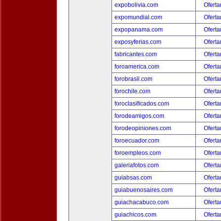
expobolivia.com
Oferta
expomundial.com
Oferta
expopanama.com
Oferta
exposyferias.com
Oferta
fabricantes.com
Oferta
foroamerica.com
Oferta
forobrasil.com
Oferta
forochile.com
Oferta
foroclasificados.com
Oferta
forodeamigos.com
Oferta
forodeopiniones.com
Oferta
foroecuador.com
Oferta
foroempleos.com
Oferta
galeriafotos.com
Oferta
guiabsas.com
Oferta
guiabuenosaires.com
Oferta
guiachacabuco.com
Oferta
guiachicos.com
Oferta