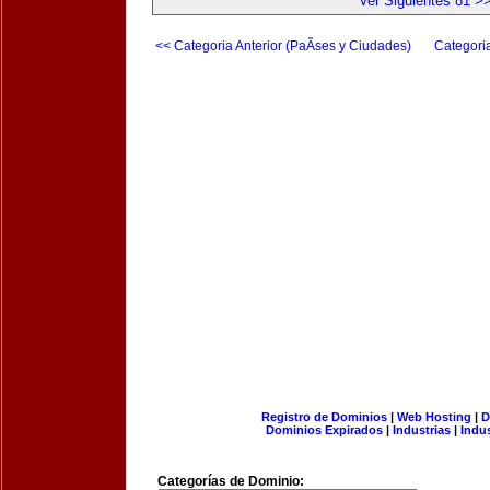
Ver Siguientes 81 >
<< Categoria Anterior (PaÃ­ses y Ciudades)
Categori
Registro de Dominios
|
Web Hosting
|
D
Dominios Expirados
|
Industrias
|
Indu
Categorías de Dominio: