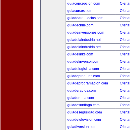
guiaconcepcion.com
Oferta
guiacursos.com
Oferta
guiadearquitectos.com
Oferta
guiadechile.com
Oferta
guiadeinversiones.com
Oferta
guiadelaindustria.net
Oferta
guiadelaindustria.net
Oferta
guiadelinks.com
Oferta
guiadelinversor.com
Oferta
guiadelogistica.com
Oferta
guiadeprodutos.com
Oferta
guiadeprogramacion.com
Oferta
guiaderadios.com
Oferta
guiaderenta.com
Oferta
guiadesantiago.com
Oferta
guiadeseguridad.com
Oferta
guiadetelevision.com
Oferta
guiadiversion.com
Oferta