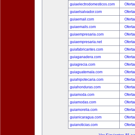
guiaelectrodomesticos.com
Oferta
guiaelsalvador.com
Oferta
guiaemail.com
Oferta
guiaemails.com
Oferta
guiaempresaria.com
Oferta
guiaempresaria.net
Oferta
guiafabricantes.com
Oferta
guiaganadera.com
Oferta
guiagrecia.com
Oferta
guiaguatemala.com
Oferta
guiahipotecaria.com
Oferta
guiahonduras.com
Oferta
guiamoda.com
Oferta
guiamodas.com
Oferta
guiamorelia.com
Oferta
guianicaragua.com
Oferta
guianoticias.com
Oferta